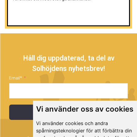
Håll dig uppdaterad, ta del av
Solhöjdens nyhetsbrev!
Email*
Vi använder oss av cookies
Prenumerera
Vi använder cookies och andra
spårningsteknologier för att förbättra din