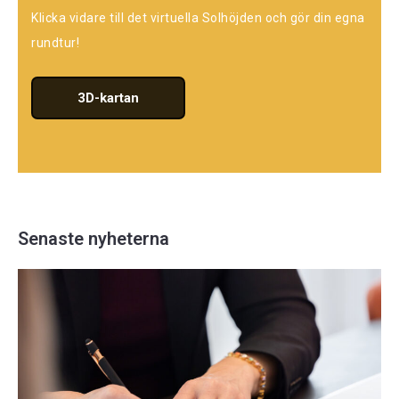
Klicka vidare till det virtuella Solhöjden och gör din egna
rundtur!
3D-kartan
Senaste nyheterna