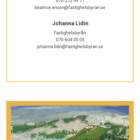
070-272 99 71
beatrice.erixon@fastighetsbyran.se
Johanna Lidin
Fastighetsbyrån
070-604 05 05
johanna.lidin@fastighetsbyran.se