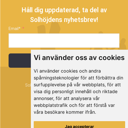
Håll dig uppdaterad, ta del av
Solhöjdens nyhetsbrev!
Email*
Vi använder oss av cookies
Prenumerera
Vi använder cookies och andra
spårningsteknologier för att förbättra din
surfupplevelse på vår webbplats, för att
Solhöjden är ett projekt som drivs av Timrå
visa dig personligt innehåll och riktade
kommun.
annonser, för att analysera vår
webbplatstrafik och för att förstå var
våra besökare kommer ifrån.
Jag accepterar