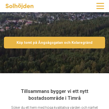
Köp tomt på Ångsågsgatan och Kolaregränd
Tillsammans bygger vi ett nytt
bostadsområde i Timrå
Söker du ett hem med höga kvalitativa värden och närhet