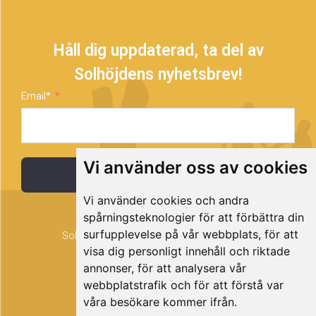
Håll dig uppdaterad, ta del av
Solhöjdens nyhetsbrev!
Email*
Vi använder oss av cookies
Prenumerera
Vi använder cookies och andra
spårningsteknologier för att förbättra din
surfupplevelse på vår webbplats, för att
Solhöjden är ett projekt som drivs av Timrå
visa dig personligt innehåll och riktade
kommun.
annonser, för att analysera vår
webbplatstrafik och för att förstå var
våra besökare kommer ifrån.