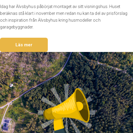
Idag har Älvsbyhus påbörjat montaget av sitt visningshus. Huset
beräknas stå klart i november men redan nu kan ta del av prisförslag
och inspiration från Älvsbyhus kring husmodeller och
garagebyggnader.
Läs mer