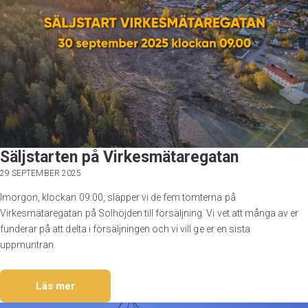
Säljstarten på Virkesmätaregatan
29 SEPTEMBER 2025
Imorgon, klockan 09:00, släpper vi de fem tomterna på
Virkesmätaregatan på Solhöjden till försäljning. Vi vet att många av er
funderar på att delta i försäljningen och vi vill ge er en sista
uppmuntran.
Läs mer