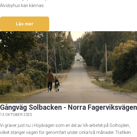
Älvsbyhus kan kännas.
Läs mer
Gångväg Solbacken - Norra Fagerviksvägen
13 OKTOBER 2025
Vi gräver just nu i Höjdvägen som en del av VA-arbetet på Solhöjden,
vilket stänger vägen för genomfart under cirka två månader. Trafiken