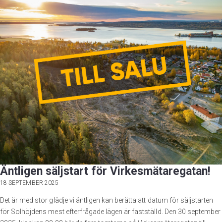
Äntligen säljstart för Virkesmätaregatan!
18 SEPTEMBER 2025
Det är med stor glädje vi äntligen kan berätta att datum för säljstarten
för Solhöjdens mest efterfrågade lägen är fastställd. Den 30 september