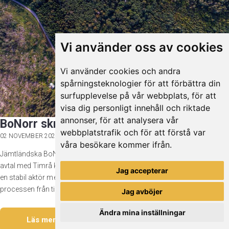
Vi använder oss av cookies
Vi använder cookies och andra
spårningsteknologier för att förbättra din
surfupplevelse på vår webbplats, för att
visa dig personligt innehåll och riktade
annonser, för att analysera vår
BoNorr skriver avtal med Solhöjden
webbplatstrafik och för att förstå var
02 NOVEMBER 2023
våra besökare kommer ifrån.
Jämtländska BoNorr är den senaste i raden av byggherrar som skriver
avtal med Timrå kommun om markanvisning på Solhöjden. BoNorr är
Jag accepterar
en stabil aktör med en flerårig historik i branschen. De arbetar i hela
processen från tidiga skisser till bygglovsprocessen...
Jag avböjer
Ändra mina inställningar
Läs mer