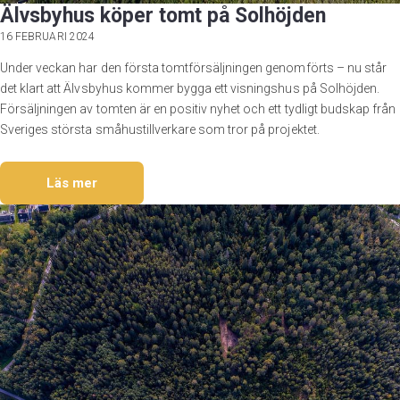
Älvsbyhus köper tomt på Solhöjden
16 FEBRUARI 2024
Under veckan har den första tomtförsäljningen genomförts – nu står
det klart att Älvsbyhus kommer bygga ett visningshus på Solhöjden.
Försäljningen av tomten är en positiv nyhet och ett tydligt budskap från
Sveriges största småhustillverkare som tror på projektet.
Läs mer