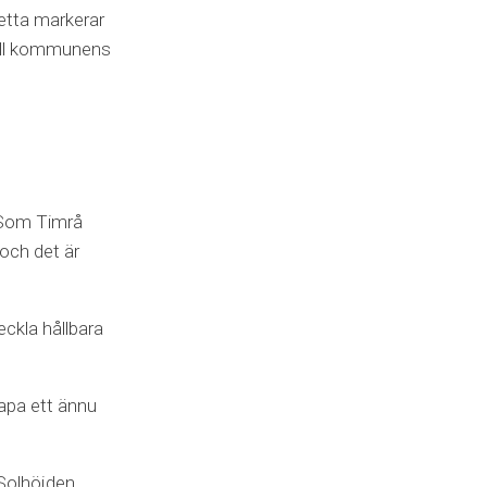
etta markerar
 till kommunens
. Som Timrå
och det är
ckla hållbara
skapa ett ännu
Solhöjden.