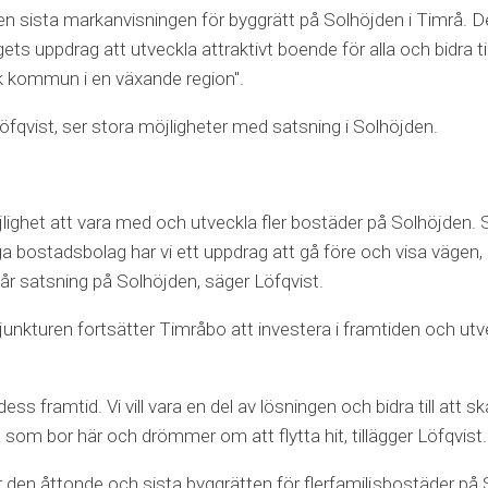
n sista markanvisningen för byggrätt på Solhöjden i Timrå. D
tagets uppdrag att utveckla attraktivt boende för alla och bidra
ark kommun i en växande region".
fqvist, ser stora möjligheter med satsning i Solhöjden.
öjlighet att vara med och utveckla fler bostäder på Solhöjden
bostadsbolag har vi ett uppdrag att gå före och visa vägen, 
vår satsning på Solhöjden, säger Löfqvist.
unkturen fortsätter Timråbo att investera i framtiden och utve
ess framtid. Vi vill vara en del av lösningen och bidra till att 
a som bor här och drömmer om att flytta hit, tillägger Löfqvist.
den åttonde och sista byggrätten för flerfamiljsbostäder på 