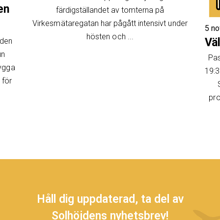
en
färdigställandet av tomterna på
Virkesmätaregatan har pågått intensivt under
5 n
hösten och ...
Vä
jden
un
Pas
bygga
19:3
 för
pro
Håll dig uppdaterad, ta del av
Solhöjdens nyhetsbrev!