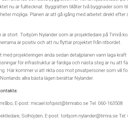
ktet nu är fulltecknat. Byggrätten tillåter två byggnader som 
heter möjliga. Planen är att gå igång med arbetet direkt ef
n är stort. Torbjörn Nylander som är projektledare på Timrå 
rrarna är positiv och att nu flyttar projektet från ritbordet.
vt med projekteringen ända sedan detaljplanen vann laga kraft 
ingar för infrastruktur är färdiga och nästa steg är nu att fär
ning. Här kommer vi att rikta oss mot privatpersoner som vill fö
Norrlands allra bästa lägen berättar Nylander.
kontakta:
imråbo, E-post: micael.lofqvist@timrabo.se Tel: 060-163508
jektledare, Solhöjden, E-post: torbjorn.nylander@timra.se Tel