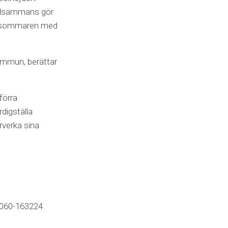
tillsammans gör
ter sommaren med
kommun, berättar
förra
digställa
rverka sina
: 060-163224