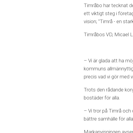
Timråbo har tecknat de
ett viktigt steg i före
vision; "Timrå - en st
Timråbos VD, Micael Lö
– Vi är glada att ha m
kommuns allmännyttiga 
precis vad vi gör med 
Trots den rådande konj
bostäder för alla.
– Vi tror på Timrå och d
bättre samhälle för all
Markanvisningen avser 