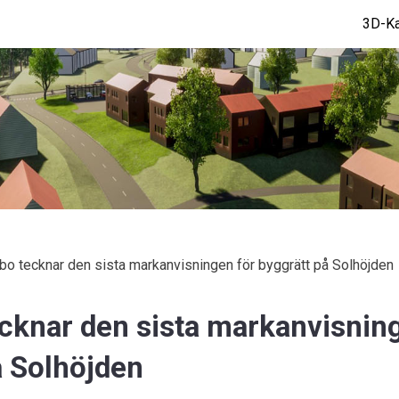
3D-Ka
bo tecknar den sista markanvisningen för byggrätt på Solhöjden
cknar den sista markanvisnin
å Solhöjden