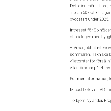
Detta innebär att proje
mellan 50 och 60 lägen
byggstart under 2025.
Intresset för Solhöjde
att dialogen med bygghe
– Vi har jobbat intensi
sommaren. Tekniska lösn
villatomter för försälj
villadrömmar på ett av 
För mer information, 
Micael Löfqvist, VD, T
Torbjörn Nylander, Pro