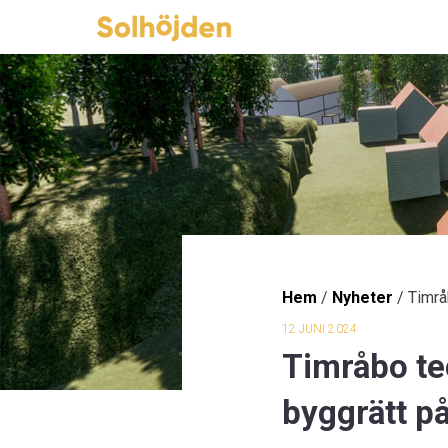
Hem
/
Nyheter
/
Timrå
12 JUNI 2024
Timråbo te
byggrätt p