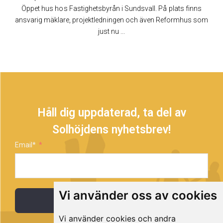
Öppet hus hos Fastighetsbyrån i Sundsvall. På plats finns
ansvarig mäklare, projektledningen och även Reformhus som
just nu ...
Håll dig uppdaterad, ta del av
Solhöjdens nyhetsbrev!
Email*
Vi använder oss av cookies
Prenumerera
Vi använder cookies och andra