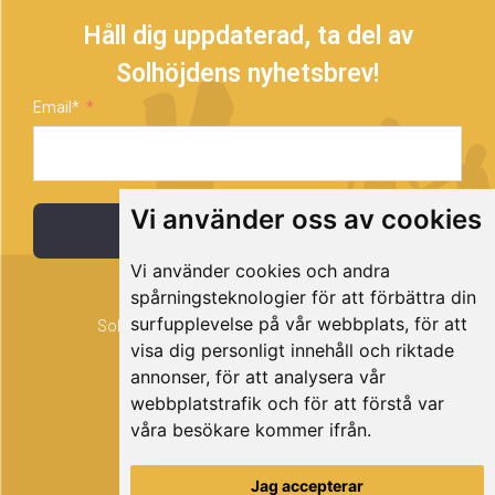
Håll dig uppdaterad, ta del av
Solhöjdens nyhetsbrev!
Email*
Vi använder oss av cookies
Prenumerera
Vi använder cookies och andra
spårningsteknologier för att förbättra din
surfupplevelse på vår webbplats, för att
Solhöjden är ett projekt som drivs av Timrå
visa dig personligt innehåll och riktade
kommun.
annonser, för att analysera vår
webbplatstrafik och för att förstå var
våra besökare kommer ifrån.
Jag accepterar